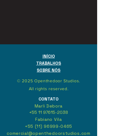
INÍCIO
TRABALHOS
SOBRE NÓS
© 2025 Openthedoor Studios.
All rights reserved.
CONTATO
Marli Debora
+55 11 97615-2038
Fabiano Vila
+55 (11) 96999-0465
comercial@openthedoorstudios.com